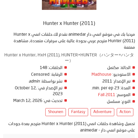
Hunter x Hunter (2011)
مرحبا بك في موقع انمي دار animedar نقدم لك حلقات انمي Hunter x
Hunter (2011) مترجم عربي بجودة عالية على سرفرات متعددة, مشاهدة
ممتعة
Hunter x Hunter, HxH (2011), HUNTER×HUNTER（ハンター×ハンタ
ー）
الحالة:
مكتمل
الحلقات:
148
الاستوديو:
Madhouse
الرقابة:
Censored
تم الإصدار:
2011
نشر بواسطة:
admin
المدة:
23 min. per ep.
تم الإصدار في:
October 12,
2023
الموسم:
Fall 2011
تحديث في:
March 12, 2026
النوع:
مسلسل
Shounen
Fantasy
Adventure
Action
تحميل وشاهدة حلقات انمي Hunter x Hunter (2011) مترجم بعدة جودات
على موقع انمي دار - animedar