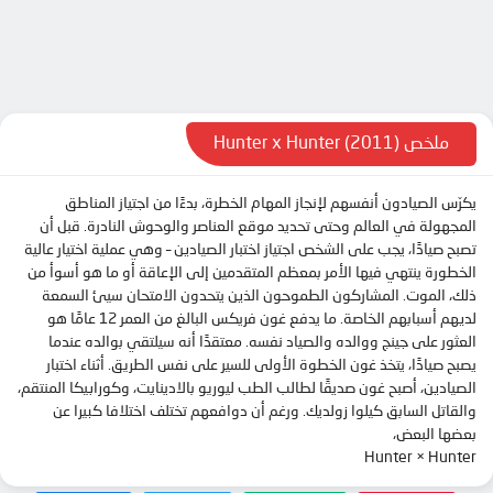
الحلقة 10
الحلقة 11
الحلقة 12
الحلقة 13
ملخص Hunter x Hunter (2011)
الحلقة 14
يكرّس الصيادون أنفسهم لإنجاز المهام الخطرة، بدءًا من اجتياز المناطق
الحلقة 15
المجهولة في العالم وحتى تحديد موقع العناصر والوحوش النادرة. قبل أن
الحلقة 16
تصبح صيادًا، يجب على الشخص اجتياز اختبار الصيادين – وهي عملية اختيار عالية
الخطورة ينتهي فيها الأمر بمعظم المتقدمين إلى الإعاقة أو ما هو أسوأ من
الحلقة 17
ذلك، الموت. المشاركون الطموحون الذين يتحدون الامتحان سيئ السمعة
الحلقة 18
لديهم أسبابهم الخاصة. ما يدفع غون فريكس البالغ من العمر 12 عامًا هو
العثور على جينج ووالده والصياد نفسه. معتقدًا أنه سيلتقي بوالده عندما
الحلقة 19
يصبح صيادًا، يتخذ غون الخطوة الأولى للسير على نفس الطريق. أثناء اختبار
الحلقة 20
الصيادين، أصبح غون صديقًا لطالب الطب ليوريو بالادينايت، وكورابيكا المنتقم،
والقاتل السابق كيلوا زولديك. ورغم أن دوافعهم تختلف اختلافا كبيرا عن
الحلقة 21
بعضها البعض،
Hunter × Hunter
الحلقة 22