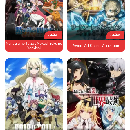
مكتمل
مكتمل
Nanatsu no Taizai: Mokushiroku no
Sword Art Online: Alicization
Yonkishi