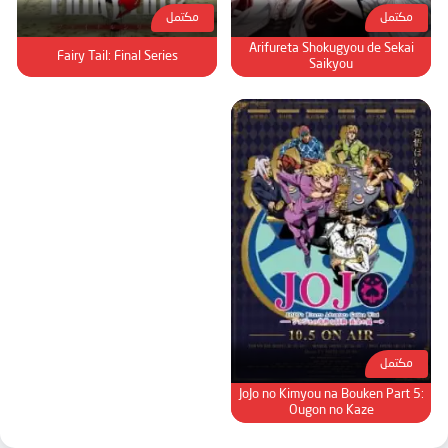
مكتمل
مكتمل
Arifureta Shokugyou de Sekai
Fairy Tail: Final Series
Saikyou
مكتمل
JoJo no Kimyou na Bouken Part 5:
Ougon no Kaze