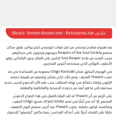
الحلقة 10
UPTOSTREAM
UPTOSTREAM
الحلقة 11
UPTOSTREAM
UPTOSTREAM
الحلقة 12
UQLOAD
UQLOAD
الحلقة 13
ملخص Bleach: Sennen Kessen-hen – Ketsubetsu-tan
MP4UPLOAD
MP4UPLOAD
بعد هجوم مفاجئ وحشي من قبل قوات كوينسي كينج يواش، يلعق سكان
MP4UPLOAD
MP4UPLOAD
مجتمع Reapers of the Soul Society جروحهم ويحزنون على خسائرهم.
يتدرب العديد من قادة Soul Reaper الناجين على القتال بدون البانكاي، وهو
MP4UPLOAD
MP4UPLOAD
الأسلوب النهائي الذي يستخدمه أشرس المحاربين.
في الهجوم السابق، تمكن Ichigo Kurosaki بصعوبة من المساعدة في صد
غضب Yhwach المخيف. ومع ذلك، لكي يتمكن إيتشيغو من هزيمة خصمه
الإلهي وإنقاذ حلفائه في نهاية المطاف، يجب عليه الآن الخضوع لتدريب شديد
سيدفعه إلى ما هو أبعد من حدوده الجسدية والعاطفية والعقلية.
على الرغم من أن Yhwach له اليد العليا بالفعل في هذا الصراع الدموي
المستمر، إلا أنه نجح أيضًا في تجنيد Uryuu Ishida، صديق Ichigo المقرب
ومنافسه، ليكون خليفته. يضرب Yhwach مرة أخرى مجتمع الروح الضعيف،
عازمًا على القضاء أخيرًا على أعدائه القدامى. بينما يكافح “إيتشيغو” للحصول