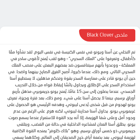
الحلقة 10
الحلقة 11
الحلقة 12
الحلقة 13
ملخص Black Clover
الحلقة 14
تم التخلي عن أستا ويونو في نفس الكنيسة في نفس اليوم. لقد نشأوا معًا
الحلقة 15
كأطفال، وتعرفوا على “الملك السحري” – وهو لقب يُمنح لأقوى ساحر في
الحلقة 16
المملكة – ووعدوا بأنهم سيتنافسون ضد بعضهم البعض على منصب الملك
السحري التالي. ومع ذلك، عندما كبروا، أصبح الفرق الصارخ بينهما واضحا. في
الحلقة 17
حين أن يونو قادر على ممارسة السحر بقوة وتحكم مذهلين، لا يستطيع أستا
الحلقة 18
استخدام السحر على الإطلاق ويحاول يائسًا إيقاظ قواه من خلال التدريب
الجسدي. عندما يصلون إلى سن 15 عامًا، يُمنح يونو جريمويري مذهل بأربع
الحلقة 19
أوراق برسيم، بينما لا يحصل أستا على شيء. ومع ذلك، بعد فترة وجيزة، تعرض
الحلقة 20
يونو لهجوم من قبل شخص يُدعى ليبوتي، وهدفه الرئيسي هو الحصول على
غريمويري يونو. يحاول أستا محاربة ليبوتي، لكنه هزم. على الرغم من عدم
الحلقة 21
وجود أمل وعلى شفا الهزيمة، إلا أنه يجد القوة للاستمرار عندما يسمع صوت
يونو. يطلق أستا العنان لمشاعره الداخلية في حالة من الغضب، ويتلقى
الحلقة 22
جريمويري ذو خمس أوراق برسيم، وهو “بلاك كلوفر” يمنحه القوة الكافية
الحلقة 23
لهزيمة ليبوتي. بعد بضعة أيام، خرج الصديقان إلى العالم، وكلاهما يسعى