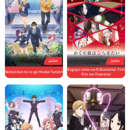
مكتمل
مكتمل
Kaguya-sama wa Kokurasetai: First
Watari-kun no xx ga Houkai Sunzen
Kiss wa Owaranai