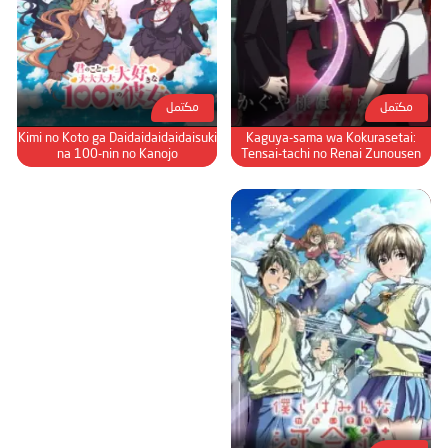
مكتمل
مكتمل
Kimi no Koto ga Daidaidaidaidaisuki
Kaguya-sama wa Kokurasetai:
na 100-nin no Kanojo
Tensai-tachi no Renai Zunousen