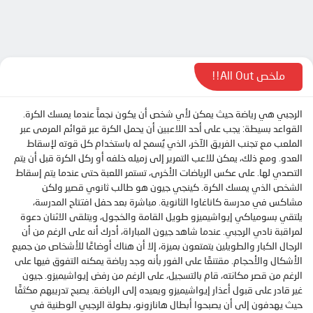
الحلقة 10
الحلقة 11
الحلقة 12
الحلقة 13
ملخص All Out!!
الحلقة 14
الرجبي هي رياضة حيث يمكن لأي شخص أن يكون نجماً عندما يمسك الكرة.
الحلقة 15
القواعد بسيطة: يجب على أحد اللاعبين أن يحمل الكرة عبر قوائم المرمى عبر
الحلقة 16
الملعب مع تجنب الفريق الآخر، الذي يُسمح له باستخدام كل قوته لإسقاط
العدو. ومع ذلك، يمكن للاعب التمرير إلى زميله خلفه أو ركل الكرة قبل أن يتم
الحلقة 17
التصدي لها. على عكس الرياضات الأخرى، تستمر اللعبة حتى عندما يتم إسقاط
الحلقة 18
الشخص الذي يمسك الكرة. كينجي جيون هو طالب ثانوي قصير ولكن
مشاكس في مدرسة كاناغاوا الثانوية. مباشرة بعد حفل افتتاح المدرسة،
الحلقة 19
يلتقي بسومياكي إيواشيميزو طويل القامة والخجول، ويتلقى الاثنان دعوة
الحلقة 20
لمراقبة نادي الرجبي. عندما شاهد جيون المباراة، أدرك أنه على الرغم من أن
الرجال الكبار والطويلين يتمتعون بميزة، إلا أن هناك أوضاعًا للأشخاص من جميع
الحلقة 21
الأشكال والأحجام. مقتنعًا على الفور بأنه وجد رياضة يمكنه التفوق فيها على
الرغم من قصر مكانته، قام بالتسجيل، على الرغم من رفض إيواشيميزو. جيون
الحلقة 22
غير قادر على قبول أعذار إيواشيميزو ويعيده إلى الرياضة. يصبح تدريبهم مكثفًا
الحلقة 23
حيث يهدفون إلى أن يصبحوا أبطال هانازونو، بطولة الرجبي الوطنية في