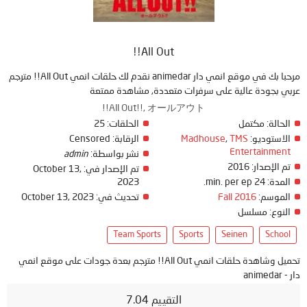
All Out!!
مرحبا بك في موقع انمي دار animedar نقدم لك حلقات انمي All Out!! مترجم
عربي بجودة عالية على سرفرات متعددة, مشاهدة ممتعة
All Out!!, オールアウト!!
الحالة:
مكتمل
الحلقات:
25
الاستوديو:
TMS
,
Madhouse
الرقابة:
Censored
Entertainment
نشر بواسطة:
admin
تم الإصدار:
2016
تم الإصدار في:
October 13,
المدة:
24 min. per ep.
2023
الموسم:
Fall 2016
تحديث في:
October 13, 2023
النوع:
مسلسل
Team Sports
Sports
Seinen
School
تحميل وشاهدة حلقات انمي All Out!! مترجم بعدة جودات على موقع انمي
دار - animedar
التقييم 7.04