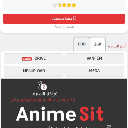
حفظ كمفضل
يتابعه 22 شخصًا
الكل
FHD
أختر الجودة
DRIVE
VANFEM
MP4UPLOAD
MEGA