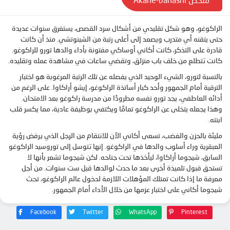
ملخص Akane-banashi
الراكوغو، وهو شكل تقليدي من أشكال سرد القصص، يستغرق سنوات عديدة
حتى يتقنه أي متدرب ويصعد إلى أعلى رتبة من الشينوتشي. منذ أن كانت
قادرة على التذكر، كانت أكاني أوساكي مفتونة بأداء والدها تورو للراكوغو.
كانت تتطلع من خلف باب منزلق، وتقضي ساعات في مشاهدة عمله وتقليده.
بالنسبة لتورو، الشيء الوحيد الذي يفصله عن تلك الرتبة المرغوبة هو اختبار
الترقية أمام الجمهور وأحد كبار أساتذة الراكوغو، إيشو أراكاوا. على الرغم من
أدائه العاطفي، يجد تورو نفسه مطرودًا من مدرسة راكوغو بعد الامتحان.
وهذا يجعله يتخلى عن الراكوغو تمامًا ويكتفي بوظيفة عادية، مما يكسر قلب
ابنته.
مليئة بالحزن والغضب، تسعى أكاني الآن للانتقام من الرجل الذي يرفض رؤية
العبقرية وراء أسلوب والدها في الراكوغو. إنها تتوسل إلى توروسيد الراكوغو
السابق، شيجوما أراكاوا، ليأخذها تحت جناحه. لكن شيجوما تشعر بأنها لا
تستحق قبول تلميذة أخرى بعد ما حدث لوالدها قبل ست سنوات. من أجل
معرفة ما إذا كانت تمتلك المؤهلات اللازمة لدخول عالم الراكوغو، تحث
شيجوما أكاني على اختبار عزمها من خلال الأداء أمام الجمهور.
Facebook
Twitter
WhatsApp
Pinterest