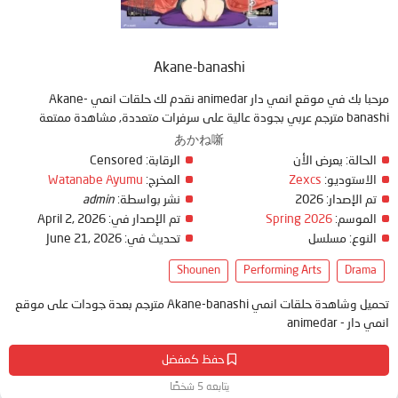
Akane-banashi
مرحبا بك في موقع انمي دار animedar نقدم لك حلقات انمي Akane-
banashi مترجم عربي بجودة عالية على سرفرات متعددة, مشاهدة ممتعة
あかね噺
الحالة:
يعرض الأن
الرقابة:
Censored
الاستوديو:
Zexcs
المخرج:
Watanabe Ayumu
تم الإصدار:
2026
نشر بواسطة:
admin
الموسم:
Spring 2026
تم الإصدار في:
April 2, 2026
النوع:
مسلسل
تحديث في:
June 21, 2026
Shounen
Performing Arts
Drama
تحميل وشاهدة حلقات انمي Akane-banashi مترجم بعدة جودات على موقع
انمي دار - animedar
حفظ كمفضل
يتابعه 5 شخصًا